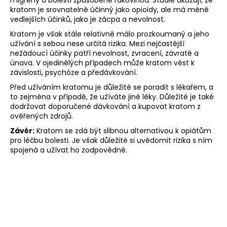
kratom je srovnatelně účinný jako opioidy, ale má méně
a
vedlejších účinků, jako je zácpa a nevolnost.
j
Kratom je však stále relativně málo prozkoumaný a jeho
í
užívání s sebou nese určitá rizika. Mezi nejčastější
t
nežádoucí účinky patří nevolnost, zvracení, závratě a
?
únava. V ojedinělých případech může kratom vést k
závislosti, psychóze a předávkování.
Před užíváním kratomu je důležité se poradit s lékařem, a
to zejména v případě, že užíváte jiné léky. Důležité je také
dodržovat doporučené dávkování a kupovat kratom z
ověřených zdrojů.
HLEDAT
Závěr:
Kratom se zdá být slibnou alternativou k opiátům
pro léčbu bolesti. Je však důležité si uvědomit rizika s ním
spojená a užívat ho zodpovědně.
D
o
p
o
r
u