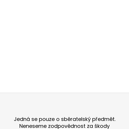
č
u
j
e
m
e
WHITE
CBG
19%
-
2
G
399
Kč
Původně:
Z
449
Kč
á
p
a
Jedná se pouze o sběratelský předmět.
t
Neneseme zodpovědnost za škody