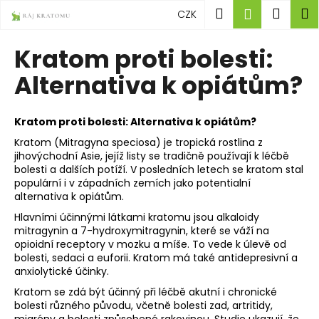
K
Přejít
Hledat
Náku
M
Přihlášen
CZK
na
o
obsah
Zpět
Zpět
košík
š
Kratom proti bolesti:
í
C
Alternativa k opiátům?
k
o
p
Kratom proti bolesti: Alternativa k opiátům?
o
Kratom (Mitragyna speciosa) je tropická rostlina z
t
jihovýchodní Asie, jejíž listy se tradičně používají k léčbě
ř
bolesti a dalších potíží. V posledních letech se kratom stal
populární i v západních zemích jako potentialní
e
alternativa k opiátům.
b
Hlavními účinnými látkami kratomu jsou alkaloidy
u
mitragynin a 7-hydroxymitragynin, které se váží na
j
opioidní receptory v mozku a míše. To vede k úlevě od
bolesti, sedaci a euforii. Kratom má také antidepresivní a
e
anxiolytické účinky.
t
Kratom se zdá být účinný při léčbě akutní i chronické
e
bolesti různého původu, včetně bolesti zad, artritidy,
n
migrény a bolesti způsobené rakovinou. Studie ukazují, že