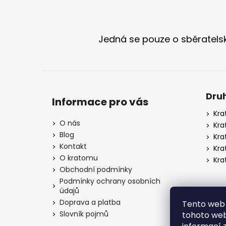
Z
á
p
Jedná se pouze o sběratel
a
t
í
Dru
Informace pro vás
Kra
O nás
Kra
Blog
Kra
Kontakt
Kra
O kratomu
Kra
Obchodní podmínky
Podmínky ochrany osobních
údajů
Doprava a platba
Tento web 
Slovník pojmů
tohoto webu