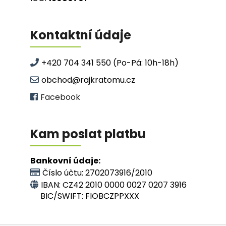
KRATOM MAENG DA GREEN (ZELENÝ) -
PRÁŠEK Z LISTŮ
249 Kč
Kontaktní údaje
+420 704 341 550 (Po-Pá: 10h-18h)
obchod@rajkratomu.cz
Facebook
Kam poslat platbu
Bankovní údaje:
Číslo účtu:
2702073916
/2010
IBAN:
CZ42 2010 0000 0027 0207 3916
BIC/SWIFT: FIOBCZPPXXX