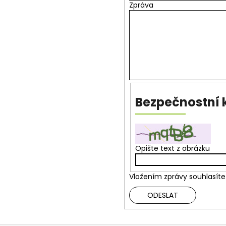
SHILAJIT- HIMALÁJSKÝ POKLAD 30G
EXTRA JOSS - I
Zpráva
1 199 Kč
20 Kč
Bezpečnostní 
Opište text z obrázku
Vložením zprávy souhlasíte
ODESLAT