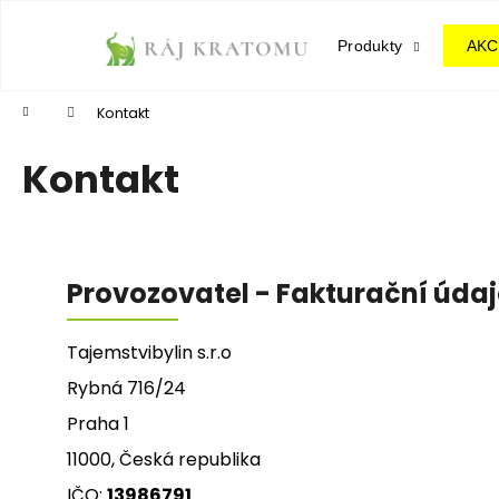
K
Přejít
na
o
Produkty
AKC
obsah
Zpět
Zpět
š
do
do
í
Domů
Kontakt
k
obchodu
obchodu
Kontakt
Provozovatel - Fakturační úda
Tajemstvibylin s.r.o
Rybná 716/24
Praha 1
11000, Česká republika
IČO:
13986791