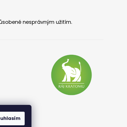
ůsobené nesprávným užitím.
ouhlasím