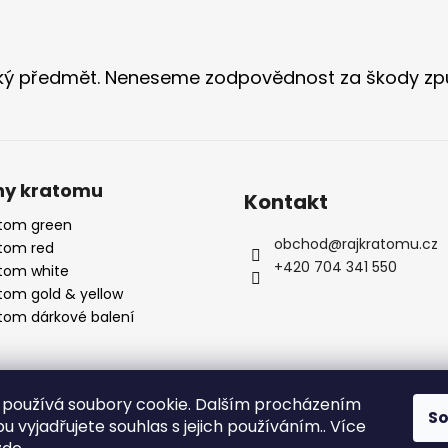
ský předmět. Neneseme zodpovědnost za škody zp
hy kratomu
Kontakt
tom green
obchod
@
rajkratomu.cz
tom red
+420 704 341 550
tom white
tom gold & yellow
tom dárkové balení
používá soubory cookie. Dalším procházením
S
 vyjadřujete souhlas s jejich používáním.. Více