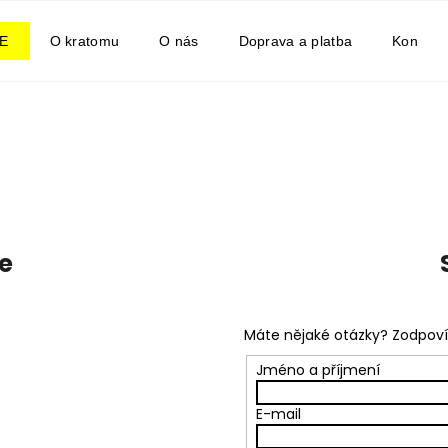
E
O kratomu
O nás
Doprava a platba
Kontakt
Co potřebujete najít?
HLEDAT
je
Doporučujeme
Máte nějaké otázky? Zodpovím
Jméno a příjmení
E-mail