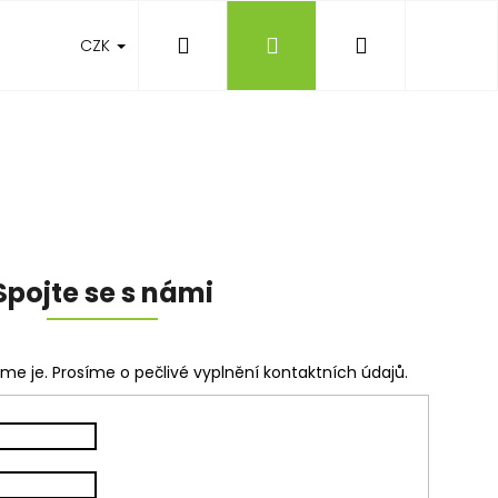
Hledat
Přihlášení
Nákupní
CZK
Blog
košík
Spojte se s námi
e je. Prosíme o pečlivé vyplnění kontaktních údajů.
Následující