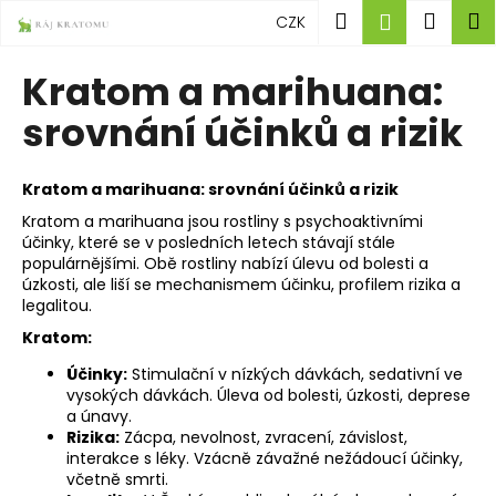
K
Přejít
Hledat
Náku
M
Přihlášen
CZK
na
o
obsah
Zpět
Zpět
košík
š
Kratom a marihuana:
í
C
srovnání účinků a rizik
k
o
p
Kratom a marihuana: srovnání účinků a rizik
o
Kratom a marihuana jsou rostliny s psychoaktivními
t
účinky, které se v posledních letech stávají stále
ř
populárnějšími. Obě rostliny nabízí úlevu od bolesti a
úzkosti, ale liší se mechanismem účinku, profilem rizika a
e
legalitou.
b
Kratom:
u
j
Účinky:
Stimulační v nízkých dávkách, sedativní ve
vysokých dávkách. Úleva od bolesti, úzkosti, deprese
e
a únavy.
t
Rizika:
Zácpa, nevolnost, zvracení, závislost,
interakce s léky. Vzácně závažné nežádoucí účinky,
e
včetně smrti.
n