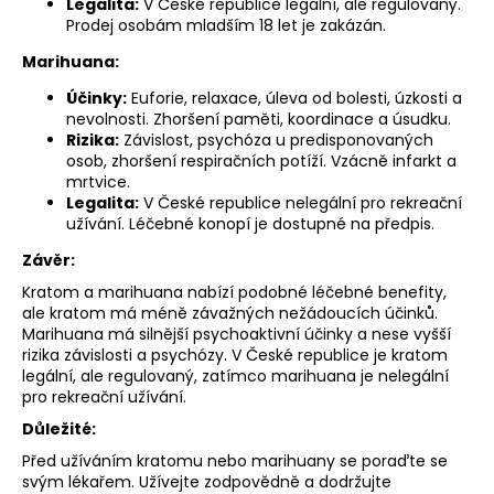
Legalita:
V České republice legální, ale regulovaný.
a
Prodej osobám mladším 18 let je zakázán.
j
Marihuana:
í
Účinky:
Euforie, relaxace, úleva od bolesti, úzkosti a
t
nevolnosti. Zhoršení paměti, koordinace a úsudku.
?
Rizika:
Závislost, psychóza u predisponovaných
osob, zhoršení respiračních potíží. Vzácně infarkt a
mrtvice.
Legalita:
V České republice nelegální pro rekreační
užívání. Léčebné konopí je dostupné na předpis.
HLEDAT
Závěr:
Kratom a marihuana nabízí podobné léčebné benefity,
ale kratom má méně závažných nežádoucích účinků.
Marihuana má silnější psychoaktivní účinky a nese vyšší
D
rizika závislosti a psychózy. V České republice je kratom
o
legální, ale regulovaný, zatímco marihuana je nelegální
p
pro rekreační užívání.
o
Důležité:
r
Před užíváním kratomu nebo marihuany se poraďte se
u
svým lékařem. Užívejte zodpovědně a dodržujte