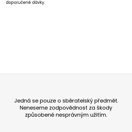
č
doporučené dávky.
u
j
e
m
e
CBD
GANAHERBS
OLEJ
15%
1
Z
499
á
Kč
Původně:
p
1
699
a
Jedná se pouze o sběratelský předmět.
Kč
t
Neneseme zodpovědnost za škody
í
způsobené nesprávným užitím.