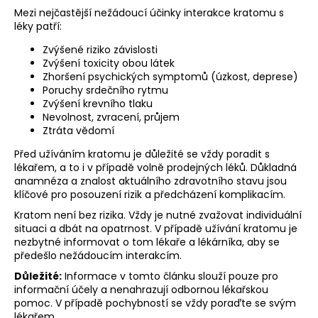
Mezi nejčastější nežádoucí účinky interakce kratomu s
a
léky patří:
j
Zvýšené riziko závislosti
í
Zvýšení toxicity obou látek
t
Zhoršení psychických symptomů (úzkost, deprese)
?
Poruchy srdečního rytmu
Zvýšení krevního tlaku
Nevolnost, zvracení, průjem
Ztráta vědomí
Před užíváním kratomu je důležité se vždy poradit s
HLEDAT
lékařem, a to i v případě volně prodejných léků. Důkladná
anamnéza a znalost aktuálního zdravotního stavu jsou
klíčové pro posouzení rizik a předcházení komplikacím.
Kratom není bez rizika. Vždy je nutné zvažovat individuální
D
situaci a dbát na opatrnost. V případě užívání kratomu je
o
nezbytné informovat o tom lékaře a lékárníka, aby se
p
předešlo nežádoucím interakcím.
o
Důležité:
Informace v tomto článku slouží pouze pro
r
informační účely a nenahrazují odbornou lékařskou
u
pomoc. V případě pochybností se vždy poraďte se svým
lékařem.