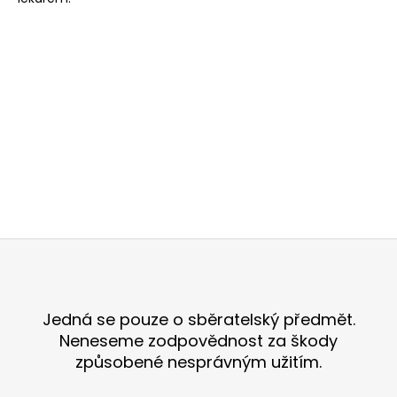
č
u
j
e
m
e
EXTRA
JOSS
-
INDONÉSKÝ
ENERGEŤÁK
20
Z
Kč
á
p
a
Jedná se pouze o sběratelský předmět.
t
Neneseme zodpovědnost za škody
í
způsobené nesprávným užitím.