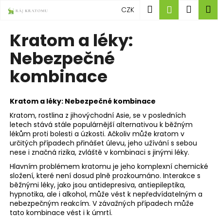
K
Přejít
Hledat
Náku
M
Přihlášen
CZK
na
o
obsah
Zpět
Zpět
košík
š
Kratom a léky:
í
C
Nebezpečné
k
o
kombinace
p
o
t
Kratom a léky: Nebezpečné kombinace
ř
Kratom, rostlina z jihovýchodní Asie, se v posledních
letech stává stále populárnější alternativou k běžným
e
lékům proti bolesti a úzkosti. Ačkoliv může kratom v
b
určitých případech přinášet úlevu, jeho užívání s sebou
u
nese i značná rizika, zvláště v kombinaci s jinými léky.
j
Hlavním problémem kratomu je jeho komplexní chemické
složení, které není dosud plně prozkoumáno. Interakce s
e
běžnými léky, jako jsou antidepresiva, antiepileptika,
t
hypnotika, ale i alkohol, může vést k nepředvídatelným a
e
nebezpečným reakcím. V závažných případech může
tato kombinace vést i k úmrtí.
n