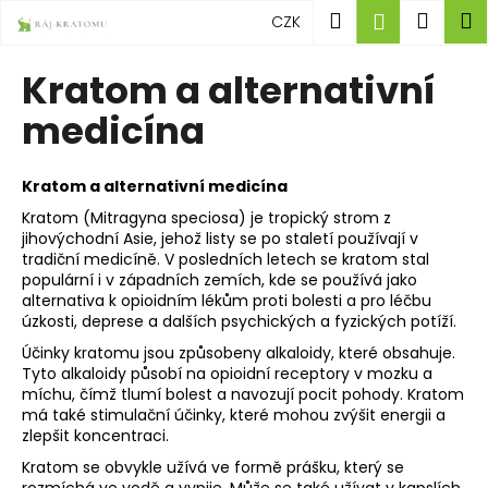
K
Přejít
Hledat
Náku
M
Přihlášen
CZK
na
o
obsah
Zpět
Zpět
košík
š
Kratom a alternativní
í
C
medicína
k
o
p
Kratom a alternativní medicína
o
Kratom (Mitragyna speciosa) je tropický strom z
t
jihovýchodní Asie, jehož listy se po staletí používají v
ř
tradiční medicíně. V posledních letech se kratom stal
populární i v západních zemích, kde se používá jako
e
alternativa k opioidním lékům proti bolesti a pro léčbu
b
úzkosti, deprese a dalších psychických a fyzických potíží.
u
Účinky kratomu jsou způsobeny alkaloidy, které obsahuje.
j
Tyto alkaloidy působí na opioidní receptory v mozku a
míchu, čímž tlumí bolest a navozují pocit pohody. Kratom
e
má také stimulační účinky, které mohou zvýšit energii a
t
zlepšit koncentraci.
e
Kratom se obvykle užívá ve formě prášku, který se
n
rozmíchá ve vodě a vypije. Může se také užívat v kapslích