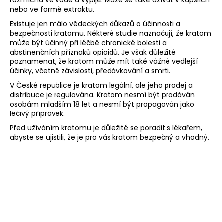
nebo ve formě extraktu.
a
j
Existuje jen málo vědeckých důkazů o účinnosti a
bezpečnosti kratomu. Některé studie naznačují, že kratom
í
může být účinný při léčbě chronické bolesti a
t
abstinenčních příznaků opioidů. Je však důležité
?
poznamenat, že kratom může mít také vážné vedlejší
účinky, včetně závislosti, předávkování a smrti.
V České republice je kratom legální, ale jeho prodej a
distribuce je regulována. Kratom nesmí být prodáván
osobám mladším 18 let a nesmí být propagován jako
léčivý přípravek.
HLEDAT
Před užíváním kratomu je důležité se poradit s lékařem,
abyste se ujistili, že je pro vás kratom bezpečný a vhodný.
D
o
p
o
r
u