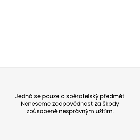
č
u
j
e
m
e
HARLEQUIN
CBD
21%
-
Z
2
á
G
p
399
Kč
a
Jedná se pouze o sběratelský předmět.
Původně:
t
Neneseme zodpovědnost za škody
449
Kč
í
způsobené nesprávným užitím.